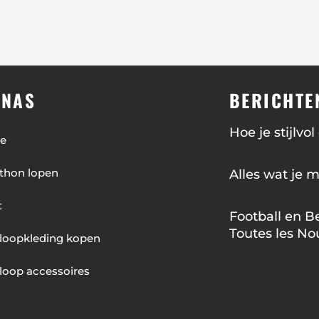
INAS
BERICHTE
Hoe je stijlvo
e
thon lopen
Alles wat je 
t
Football en B
Toutes les No
loopkleding kopen
loop accessoires