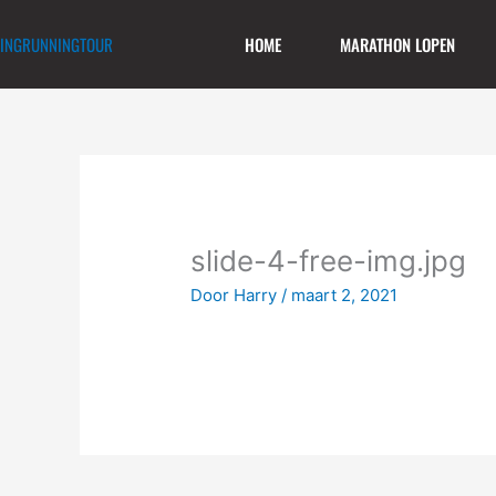
Spring
naar
INGRUNNINGTOUR
HOME
MARATHON LOPEN
de
inhoud
slide-4-free-img.jpg
Door
Harry
/
maart 2, 2021